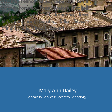
 Passante, Pelino, Peluso, Peperato, Petrilli,
, Polidoro, Pompeo, Pone, Pretore, Puglielli,
, Ricci, Rinaldi Toti, Roncone, Rossi,
lli, Sebastiani, Serafini, Silla, Silvestri,
nelli, Tollis, Vitucci, Zavatti
Mary Ann Dailey
Genealogy Services: Pacentro Genealogy