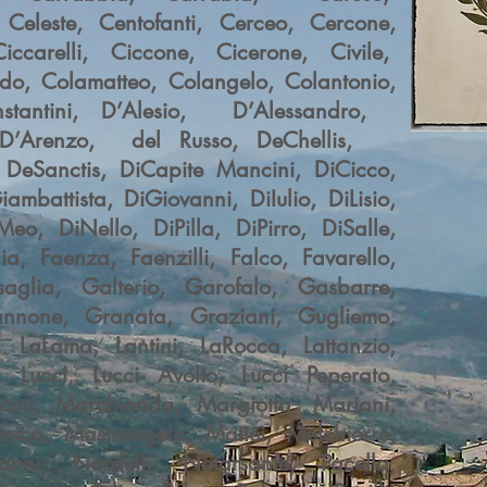
eleste, Centofanti, Cerceo, Cercone,
ccarelli, Ciccone, Cicerone, Civile,
do, Colamatteo, Colangelo, Colantonio,
onstantini, D’Alesio, D’Alessandro,
D’Arenzo, del Russo, DeChellis,
 DeSanctis, DiCapite Mancini, DiCicco,
iambattista, DiGiovanni, DiIulio, DiLisio,
eo, DiNello, DiPilla, DiPirro, DiSalle,
cia, Faenza, Faenzilli, Falco, Favarello,
ronsaglia, Galterio, Garofalo, Gasbarre,
annone, Granata, Graziani, Gugliemo,
i. LaLama, Lantini, LaRocca, Lattanzio,
, Lucci, Lucci Avolio, Lucci Peperato,
ini, Marchionda, Margiotta, Mariani,
ico, Mastrangelo, Mattei, Melchiorre,
nni, Nardelli, Notarsante, Pacella,