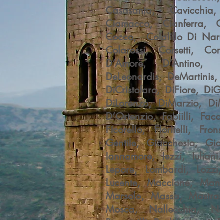
Casasanta, Cavicchia, C
Ciamacco, Cianferra, Ci
Cocco, Colalillo Di Nar
Colarossi, Corsetti, C
D’Amore, D’Antino, 
DeLeonardis, DeMartinis,
DiCristofaro, DiFiore, DiG
DiLorenzo, DiMarzio, DiM
D’Ortenzio, Fabiilli, Fac
Ficorello, Floritelli, F
Gentile, Giacchesio, Gi
Iannamore, Iezzi, Iulian
Lepore, Lombardi, Lozzi
Lucente, Maccione, Manc
Marsolo, Massa, Mastram
Mosca, Nallecchia, Na