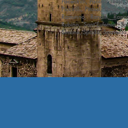
Pacentrilli, Paolillo Lucci,
Piccirilli, Pitassi, Polcini
Ramunno, Ranalli, Rapone
Rubino, Sant’Eufemia, Santi
Simone, Spada, Spaventa, Sti