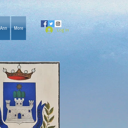
 Ann
More
Log In