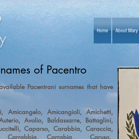
o
y
Home
About Mary
names of Pacentro
f available Pacentrani surnames that have
eri, Amicangelo, Amicangioli, Amichetti,
uterio, Avolio, Baldassarre, Battaglini,
 Buccitelli, Caparso, Carabbia, Caraccia,
n, Carrabbia, Carrabia, Caruso,