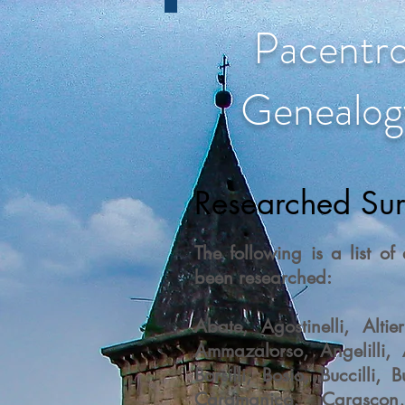
Pacentr
Genealog
Researched Sur
The following is a list o
been researched:
Abate, Agostinelli, Alti
Ammazalorso, Angelilli, A
Borsilli, Bosio, Buccilli,
Caramanico, Carasco